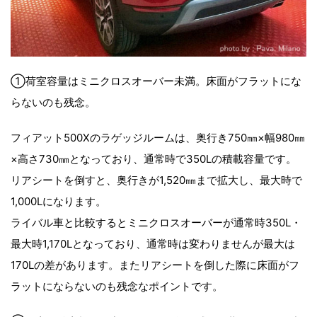
①荷室容量はミニクロスオーバー未満。床面がフラットにな
らないのも残念。
フィアット500Xのラゲッジルームは、奥行き750㎜×幅980㎜
×高さ730㎜となっており、通常時で350Lの積載容量です。
リアシートを倒すと、奥行きが1,520㎜まで拡大し、最大時で
1,000Lになります。
ライバル車と比較するとミニクロスオーバーが通常時350L・
最大時1,170Lとなっており、通常時は変わりませんが最大は
170Lの差があります。またリアシートを倒した際に床面がフ
ラットにならないのも残念なポイントです。